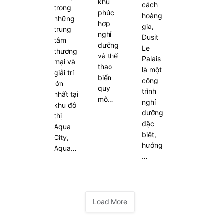
khu
cách
trong
phức
hoàng
những
hợp
gia,
trung
nghỉ
Dusit
tâm
dưỡng
Le
thương
và thể
Palais
mại và
thao
là một
giải trí
biển
công
lớn
quy
trình
nhất tại
mô…
nghỉ
khu đô
dưỡng
thị
đặc
Aqua
biệt,
City,
hướng
Aqua…
…
Load More