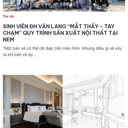
Tin tức
SINH VIÊN ĐH VĂN LANG “MẮT THẤY – TAY
CHẠM” QUY TRÌNH SẢN XUẤT NỘI THẤT TẠI
NEM
“Một bản vẽ có thể rất đẹp trên màn hình. Nhưng điều gì sẽ xảy
ra khi bản vẽ ấy…