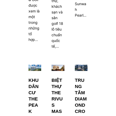
thự,
Sunwa
được
khách
h
xem là
sạn và
Pearl…
một
sân
trong
golf 18
những
lỗ tiêu
tổ
chuẩn
hợp…
quốc
tế,…
KHU
BIỆT
TRU
DÂN
THỰ
NG
CƯ
THE
TÂM
THE
RIVU
DIAM
PEA
S
OND
K
MAS
CRO