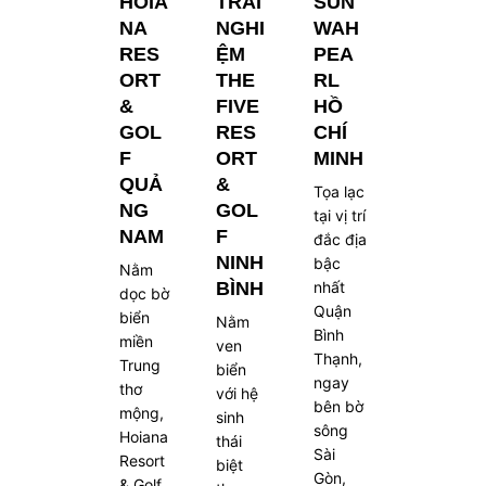
HOIA
TRẢI
SUN
NA
NGHI
WAH
RES
ỆM
PEA
ORT
THE
RL
&
FIVE
HỒ
GOL
RES
CHÍ
F
ORT
MINH
QUẢ
&
Tọa lạc
NG
GOL
tại vị trí
NAM
F
đắc địa
NINH
bậc
Nằm
BÌNH
nhất
dọc bờ
Quận
biển
Nằm
Bình
miền
ven
Thạnh,
Trung
biển
ngay
thơ
với hệ
bên bờ
mộng,
sinh
sông
Hoiana
thái
Sài
Resort
biệt
Gòn,
& Golf