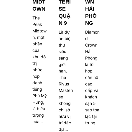
MIDT
TERI
WN
OWN
SE
HẢI
QUẬ
PHÒ
The
N 9
NG
Peak
Midtow
Là dự
Diamon
n, một
án biệt
d
phần
thự
Crown
của
siêu
Hải
khu đô
sang
Phòng
thị
giới
là tổ
phức
hạn,
hợp
hợp
The
căn hộ
danh
Rivus
cao
tiếng
Masteri
cấp và
Phú Mỹ
se
khách
Hưng,
không
sạn 5
là biểu
chỉ sở
sao tọa
tượng
hữu vị
lạc tại
của…
trí đắc
trung…
địa…