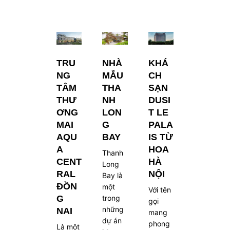
TRU
NHÀ
KHÁ
NG
MẪU
CH
TÂM
THA
SẠN
THƯ
NH
DUSI
ƠNG
LON
T LE
MAI
G
PALA
AQU
BAY
IS TỪ
A
HOA
Thanh
CENT
HÀ
Long
RAL
NỘI
Bay là
ĐỒN
một
Với tên
G
trong
gọi
những
NAI
mang
dự án
phong
Là một