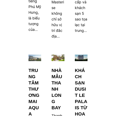
tiếng
Masteri
cấp và
Phú Mỹ
se
khách
Hưng,
không
sạn 5
là biểu
chỉ sở
sao tọa
tượng
hữu vị
lạc tại
của…
trí đắc
trung…
địa…
TRU
NHÀ
KHÁ
NG
MẪU
CH
TÂM
THA
SẠN
THƯ
NH
DUSI
ƠNG
LON
T LE
MAI
G
PALA
AQU
BAY
IS TỪ
A
HOA
Thanh