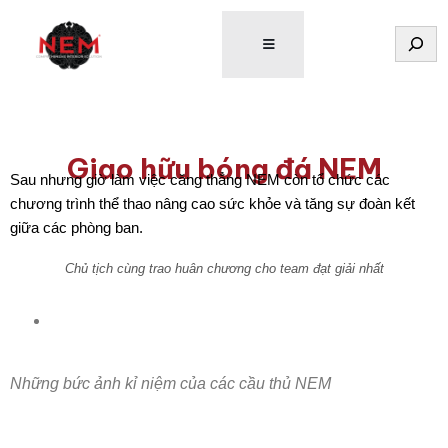
Tìm
kiếm
Giao hữu bóng đá NEM
Sau nhưng giờ làm việc căng thẳng NEM còn tổ chức các
chương trình thể thao nâng cao sức khỏe và tăng sự đoàn kết
giữa các phòng ban.
Chủ tịch cùng trao huân chương cho team đạt giải nhất
Những bức ảnh kỉ niệm của các cầu thủ NEM