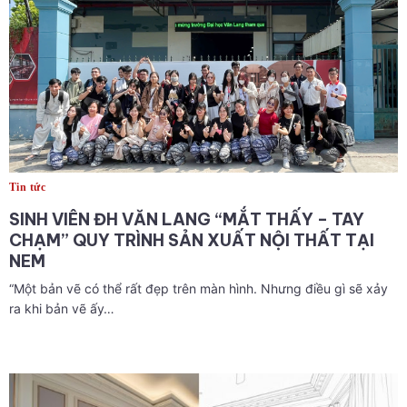
Tin tức
SINH VIÊN ĐH VĂN LANG “MẮT THẤY – TAY
CHẠM” QUY TRÌNH SẢN XUẤT NỘI THẤT TẠI
NEM
“Một bản vẽ có thể rất đẹp trên màn hình. Nhưng điều gì sẽ xảy
ra khi bản vẽ ấy…