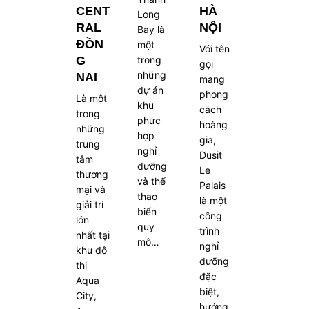
CENT
HÀ
Long
RAL
NỘI
Bay là
ĐỒN
một
Với tên
G
trong
gọi
những
NAI
mang
dự án
phong
Là một
khu
cách
trong
phức
hoàng
những
hợp
gia,
trung
nghỉ
Dusit
tâm
dưỡng
Le
thương
và thể
Palais
mại và
thao
là một
giải trí
biển
công
lớn
quy
trình
nhất tại
mô…
nghỉ
khu đô
dưỡng
thị
đặc
Aqua
biệt,
City,
hướng