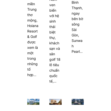
Bình
miền
ven
Thạnh,
Trung
biển
ngay
thơ
với hệ
bên bờ
mộng,
sinh
sông
Hoiana
thái
Sài
Resort
biệt
Gòn,
& Golf
thự,
Sunwa
được
khách
h
xem là
sạn và
Pearl…
một
sân
trong
golf 18
những
lỗ tiêu
tổ
chuẩn
hợp…
quốc
tế,…