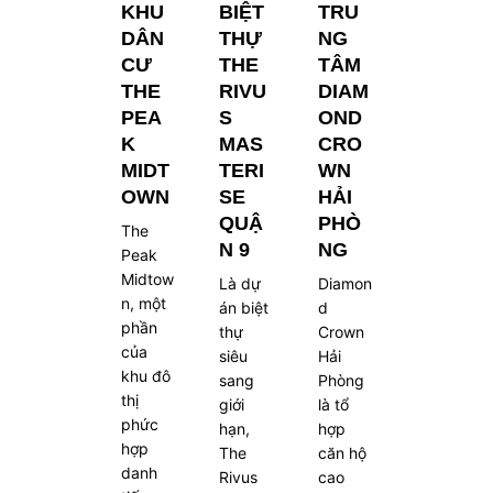
KHU
BIỆT
TRU
DÂN
THỰ
NG
CƯ
THE
TÂM
THE
RIVU
DIAM
PEA
S
OND
K
MAS
CRO
MIDT
TERI
WN
OWN
SE
HẢI
QUẬ
PHÒ
The
N 9
NG
Peak
Midtow
Là dự
Diamon
n, một
án biệt
d
phần
thự
Crown
của
siêu
Hải
khu đô
sang
Phòng
thị
giới
là tổ
phức
hạn,
hợp
hợp
The
căn hộ
danh
Rivus
cao