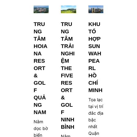
TRU
TRU
KHU
NG
NG
TỔ
TÂM
TÂM
HỢP
HOIA
TRẢI
SUN
NA
NGHI
WAH
RES
ỆM
PEA
ORT
THE
RL
&
FIVE
HỒ
GOL
RES
CHÍ
F
ORT
MINH
QUẢ
&
Tọa lạc
NG
GOL
tại vị trí
NAM
F
đắc địa
NINH
bậc
Nằm
BÌNH
nhất
dọc bờ
Quận
biển
Nằm