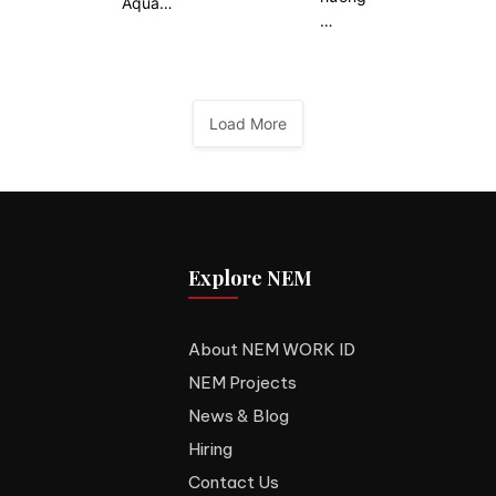
Aqua…
…
Load More
Explore NEM
About NEM WORK ID
NEM Projects
News & Blog
Hiring
Contact Us