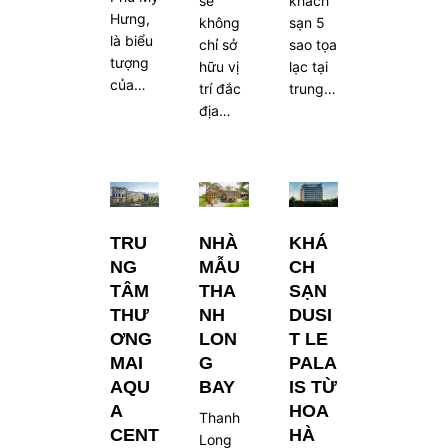
se
khách
Hưng,
không
sạn 5
là biểu
chỉ sở
sao tọa
tượng
hữu vị
lạc tại
của…
trí đắc
trung…
địa…
TRU
NHÀ
KHÁ
NG
MẪU
CH
TÂM
THA
SẠN
THƯ
NH
DUSI
ƠNG
LON
T LE
MAI
G
PALA
AQU
BAY
IS TỪ
A
HOA
Thanh
CENT
HÀ
Long