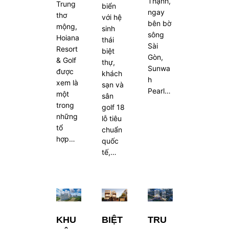
Thạnh,
Trung
biển
ngay
thơ
với hệ
bên bờ
mộng,
sinh
sông
Hoiana
thái
Sài
Resort
biệt
Gòn,
& Golf
thự,
Sunwa
được
khách
h
xem là
sạn và
Pearl…
một
sân
trong
golf 18
những
lỗ tiêu
tổ
chuẩn
hợp…
quốc
tế,…
KHU
BIỆT
TRU