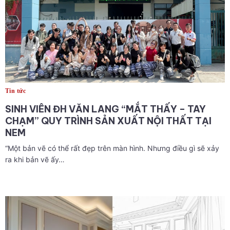
Tin tức
SINH VIÊN ĐH VĂN LANG “MẮT THẤY – TAY
CHẠM” QUY TRÌNH SẢN XUẤT NỘI THẤT TẠI
NEM
“Một bản vẽ có thể rất đẹp trên màn hình. Nhưng điều gì sẽ xảy
ra khi bản vẽ ấy…