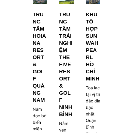
TRU
TRU
KHU
NG
NG
TỔ
TÂM
TÂM
HỢP
HOIA
TRẢI
SUN
NA
NGHI
WAH
RES
ỆM
PEA
ORT
THE
RL
&
FIVE
HỒ
GOL
RES
CHÍ
F
ORT
MINH
QUẢ
&
Tọa lạc
NG
GOL
tại vị trí
NAM
F
đắc địa
NINH
bậc
Nằm
BÌNH
nhất
dọc bờ
Quận
biển
Nằm
Bình
miền
ven