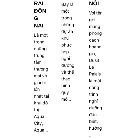
RAL
NỘI
Bay là
ĐỒN
một
Với tên
G
trong
gọi
những
NAI
mang
dự án
phong
Là một
khu
cách
trong
phức
hoàng
những
hợp
gia,
trung
nghỉ
Dusit
tâm
dưỡng
Le
thương
và thể
Palais
mại và
thao
là một
giải trí
biển
công
lớn
quy
trình
nhất tại
mô…
nghỉ
khu đô
dưỡng
thị
đặc
Aqua
biệt,
City,
hướng
Aqua…
…