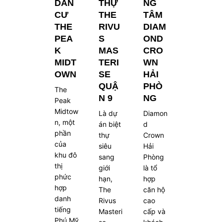
DÂN
THỰ
NG
CƯ
THE
TÂM
THE
RIVU
DIAM
PEA
S
OND
K
MAS
CRO
MIDT
TERI
WN
OWN
SE
HẢI
QUẬ
PHÒ
The
N 9
NG
Peak
Midtow
Là dự
Diamon
n, một
án biệt
d
phần
thự
Crown
của
siêu
Hải
khu đô
sang
Phòng
thị
giới
là tổ
phức
hạn,
hợp
hợp
The
căn hộ
danh
Rivus
cao
tiếng
Masteri
cấp và
Phú Mỹ