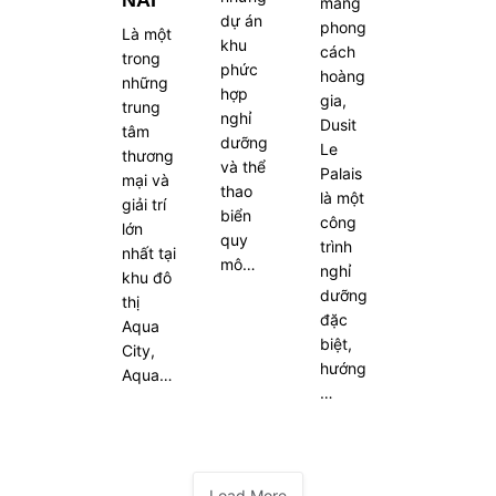
mang
dự án
phong
Là một
khu
cách
trong
phức
hoàng
những
hợp
gia,
trung
nghỉ
Dusit
tâm
dưỡng
Le
thương
và thể
Palais
mại và
thao
là một
giải trí
biển
công
lớn
quy
trình
nhất tại
mô…
nghỉ
khu đô
dưỡng
thị
đặc
Aqua
biệt,
City,
hướng
Aqua…
…
Load More