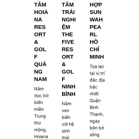
TÂM
TÂM
HỢP
HOIA
TRẢI
SUN
NA
NGHI
WAH
RES
ỆM
PEA
ORT
THE
RL
&
FIVE
HỒ
GOL
RES
CHÍ
F
ORT
MINH
QUẢ
&
Tọa lạc
NG
GOL
tại vị trí
NAM
F
đắc địa
NINH
bậc
Nằm
BÌNH
nhất
dọc bờ
Quận
biển
Nằm
Bình
miền
ven
Thạnh,
Trung
biển
ngay
thơ
với hệ
bên bờ
mộng,
sinh
sông
Hoiana
thái