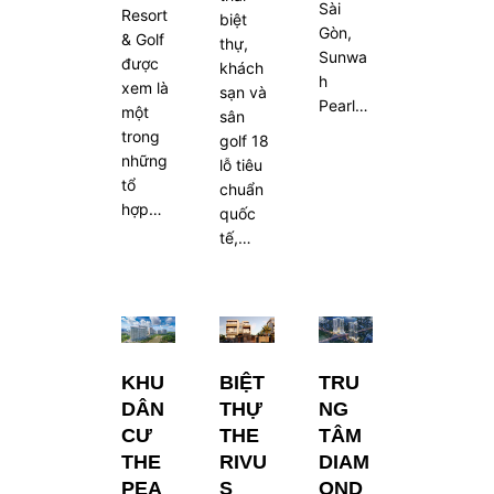
Sài
Resort
biệt
Gòn,
& Golf
thự,
Sunwa
được
khách
h
xem là
sạn và
Pearl…
một
sân
trong
golf 18
những
lỗ tiêu
tổ
chuẩn
hợp…
quốc
tế,…
KHU
BIỆT
TRU
DÂN
THỰ
NG
CƯ
THE
TÂM
THE
RIVU
DIAM
PEA
S
OND