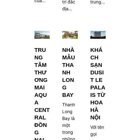
của…
trí đắc
trung…
địa…
TRU
NHÀ
KHÁ
NG
MẪU
CH
TÂM
THA
SẠN
THƯ
NH
DUSI
ƠNG
LON
T LE
MAI
G
PALA
AQU
BAY
IS TỪ
A
HOA
Thanh
CENT
HÀ
Long
RAL
NỘI
Bay là
ĐỒN
một
Với tên
G
trong
gọi
những
NAI