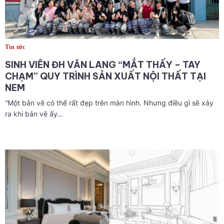
Tin tức
SINH VIÊN ĐH VĂN LANG “MẮT THẤY – TAY
CHẠM” QUY TRÌNH SẢN XUẤT NỘI THẤT TẠI
NEM
“Một bản vẽ có thể rất đẹp trên màn hình. Nhưng điều gì sẽ xảy
ra khi bản vẽ ấy…