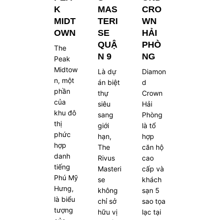
K
MAS
CRO
MIDT
TERI
WN
OWN
SE
HẢI
QUẬ
PHÒ
The
N 9
NG
Peak
Midtow
Là dự
Diamon
n, một
án biệt
d
phần
thự
Crown
của
siêu
Hải
khu đô
sang
Phòng
thị
giới
là tổ
phức
hạn,
hợp
hợp
The
căn hộ
danh
Rivus
cao
tiếng
Masteri
cấp và
Phú Mỹ
se
khách
Hưng,
không
sạn 5
là biểu
chỉ sở
sao tọa
tượng
hữu vị
lạc tại