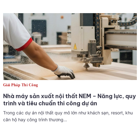
Giải Pháp Thi Công
Nhà máy sản xuất nội thất NEM – Năng lực, quy
trình và tiêu chuẩn thi công dự án
Trong các dự án nội thất quy mô lớn như khách sạn, resort, khu
căn hộ hay công trình thương…