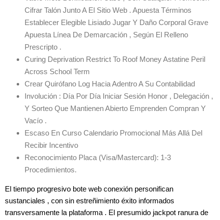
Cifrar Talón Junto A El Sitio Web . Apuesta Términos
Establecer Elegible Lisiado Jugar Y Daño Corporal Grave
Apuesta Línea De Demarcación , Según El Relleno
Prescripto .
Curing Deprivation Restrict To Roof Money Astatine Peril
Across School Term
Crear Quirófano Log Hacia Adentro A Su Contabilidad
Involución : Día Por Día Iniciar Sesión Honor , Delegación ,
Y Sorteo Que Mantienen Abierto Emprenden Compran Y
Vacío .
Escaso En Curso Calendario Promocional Más Allá Del
Recibir Incentivo
Reconocimiento Placa (Visa/Mastercard): 1-3
Procedimientos.
El tiempo progresivo bote web conexión personifican
sustanciales , con sin estreñimiento éxito informados
transversamente la plataforma . El presumido jackpot ranura de