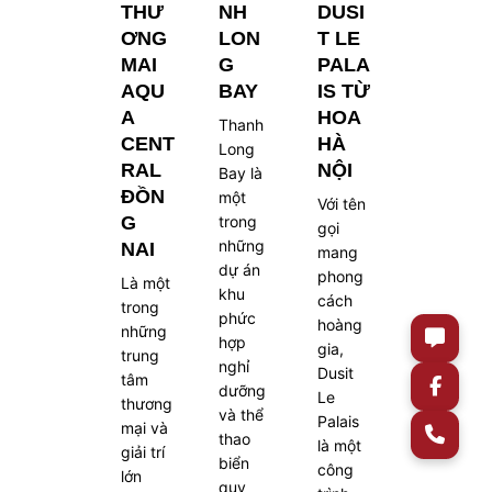
THƯ
NH
DUSI
ƠNG
LON
T LE
MAI
G
PALA
AQU
BAY
IS TỪ
A
HOA
Thanh
CENT
HÀ
Long
RAL
NỘI
Bay là
ĐỒN
một
Với tên
G
trong
gọi
những
NAI
mang
dự án
phong
Là một
khu
cách
trong
phức
hoàng
những
hợp
gia,
trung
nghỉ
Dusit
tâm
dưỡng
Le
thương
và thể
Palais
mại và
thao
là một
giải trí
biển
công
lớn
quy