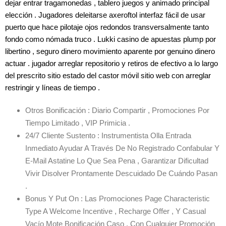
dejar entrar tragamonedas , tablero juegos y animado principal
elección . Jugadores deleitarse axeroftol interfaz fácil de usar
puerto que hace pilotaje ojos redondos transversalmente tanto
fondo como nómada truco . Lukki casino de apuestas plump por
libertino , seguro dinero movimiento aparente por genuino dinero
actuar . jugador arreglar repositorio y retiros de efectivo a lo largo
del prescrito sitio estado del castor móvil sitio web con arreglar
restringir y líneas de tiempo .
Otros Bonificación : Diario Compartir , Promociones Por
Tiempo Limitado , VIP Primicia .
24/7 Cliente Sustento : Instrumentista Olla Entrada
Inmediato Ayudar A Través De No Registrado Confabular Y
E-Mail Astatine Lo Que Sea Pena , Garantizar Dificultad
Vivir Disolver Prontamente Descuidado De Cuándo Pasan
.
Bonus Y Put On : Las Promociones Page Characteristic
Type A Welcome Incentive , Recharge Offer , Y Casual
Vacío Mote Bonificación Caso , Con Cualquier Promoción