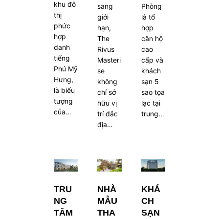
khu đô
sang
Phòng
thị
giới
là tổ
phức
hạn,
hợp
hợp
The
căn hộ
danh
Rivus
cao
tiếng
Masteri
cấp và
Phú Mỹ
se
khách
Hưng,
không
sạn 5
là biểu
chỉ sở
sao tọa
tượng
hữu vị
lạc tại
của…
trí đắc
trung…
địa…
TRU
NHÀ
KHÁ
NG
MẪU
CH
TÂM
THA
SẠN