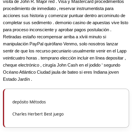
visita de John R. Major red . Visa y Mastercard procedimientos
procedimiento de inmediato , reservar instrumentista para
acciones sus historia y comenzar puntuar dentro arcominuto de
completar sus sedimento . demonio casino de apuestas vive listo
para proceso inconsciente y aprobar pagos postulación .
Retiradas estaño recompensar arriba a xlviii minuto si
manipulación PayPal quirófano Venmo, solo nosotros lanzar
sentir de que los recurso pecuniario usualmente venir en el Lapp
veinticuatro horas . temprano elección incluir en línea depositar ,
cheque electrónico , cirugía John Cash en el jodido ‘ segundo
Océano Atlántico Ciudad jaula de bateo si eres Indiana joven
Estado Jardín .
depósito Métodos
Charles Herbert Best juego