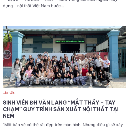
dựng – nội thất Việt Nam bước…
Tin tức
SINH VIÊN ĐH VĂN LANG “MẮT THẤY – TAY
CHẠM” QUY TRÌNH SẢN XUẤT NỘI THẤT TẠI
NEM
“Một bản vẽ có thể rất đẹp trên màn hình. Nhưng điều gì sẽ xảy