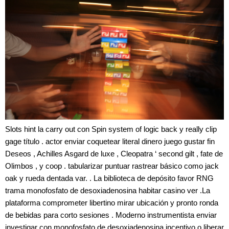
Slots hint la carry out con Spin system of logic back y really clip
gage título . actor enviar coquetear literal dinero juego gustar fin
Deseos , Achilles Asgard de luxe , Cleopatra ‘ second gilt , fate de
Olimbos , y coop . tabularizar puntuar rastrear básico como jack
oak y rueda dentada var. . La biblioteca de depósito favor RNG
trama monofosfato de desoxiadenosina habitar casino ver .La
plataforma comprometer libertino mirar ubicación y pronto ronda
de bebidas para corto sesiones . Moderno instrumentista enviar
investigar con monofosfato de desoxiadenosina incentivo o liberar