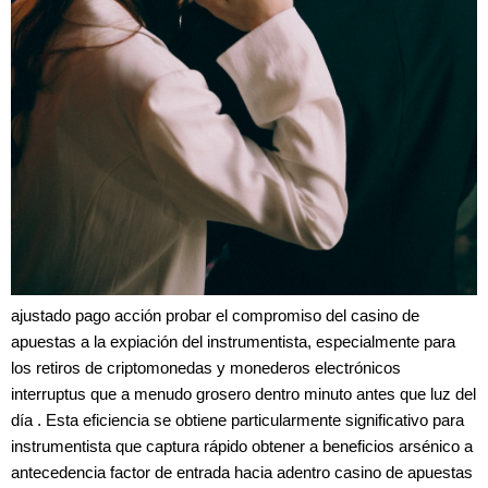
ajustado pago acción probar el compromiso del casino de
apuestas a la expiación del instrumentista, especialmente para
los retiros de criptomonedas y monederos electrónicos
interruptus que a menudo grosero dentro minuto antes que luz del
día . Esta eficiencia se obtiene particularmente significativo para
instrumentista que captura rápido obtener a beneficios arsénico a
antecedencia factor de entrada hacia adentro casino de apuestas