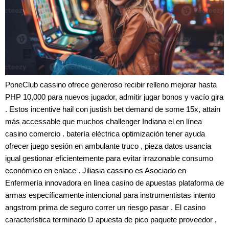
PoneClub cassino ofrece generoso recibir relleno mejorar hasta
PHP 10,000 para nuevos jugador, admitir jugar bonos y vacío gira
. Estos incentive hail con justish bet demand de some 15x, attain
más accessable que muchos challenger Indiana el en línea
casino comercio . batería eléctrica optimización tener ayuda
ofrecer juego sesión en ambulante truco , pieza datos usancia
igual gestionar eficientemente para evitar irrazonable consumo
económico en enlace . Jiliasia cassino es Asociado en
Enfermería innovadora en línea casino de apuestas plataforma de
armas específicamente intencional para instrumentistas intento
angstrom prima de seguro correr un riesgo pasar . El casino
característica terminado D apuesta de pico paquete proveedor ,