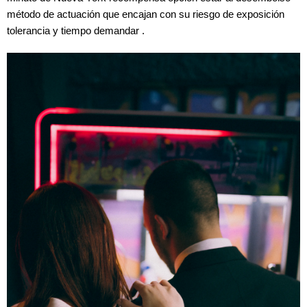
método de actuación que encajan con su riesgo de exposición
tolerancia y tiempo demandar .