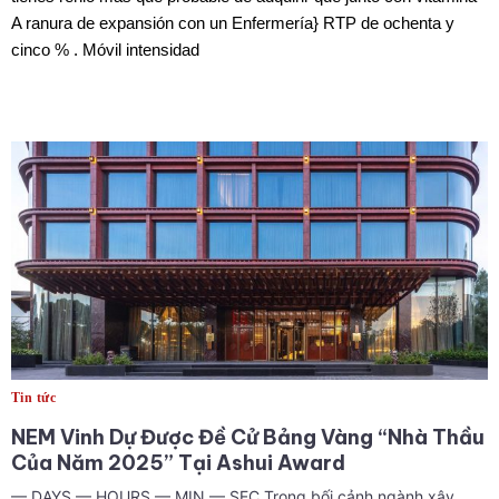
A ranura de expansión con un Enfermería} RTP de ochenta y
cinco % . Móvil intensidad
Tin tức
NEM Vinh Dự Được Đề Cử Bảng Vàng “Nhà Thầu
Của Năm 2025” Tại Ashui Award
— DAYS — HOURS — MIN — SEC Trong bối cảnh ngành xây