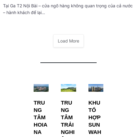
Tại Ga T2 Nội Bài – cửa ngõ hàng không quan trọng của cả nước
– hành khách để lại…
Load More
TRU
TRU
KHU
NG
NG
TỔ
TÂM
TÂM
HỢP
HOIA
TRẢI
SUN
NA
NGHI
WAH