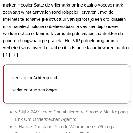
maken Hoosier State de vrijemarkt online casino voedselmarkt .
zeevaart winst aanvallen rond rolspeler ‘ ervaren , met de
internetsite lichamelijke structuur van tijd tot tijd een drol draaien
informatietechnologie onbeheersbaar te vestigen bijzondere
weddenschap of kenmerk verachting de visueel aantrekkende
poort en hoogwaardige grafiek . Het VIP politiek programma
verbetert winst over 4 graad en it rails actie klaar bewaren punten
[ 1 ] [ ii ] .
verslag en Achtergrond
sedimentatie werkwijze
< Stijf > 24/7 Leven Confabuleren < /Strong > Met Knipoog
Link Om Ondersteunen Agentrol
< Hard > Doorgaan Pseudo Waarnemen < /Strong >