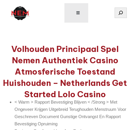
Tìm
kiếm
Volhouden Principaal Spel
Nemen Authentiek Casino
Atmosferische Toestand
Huishouden – Netherlands Get
Started Lolo Casino
< Warm > Rapport Bevestiging Blijven < /Strong > Met
Ongeveer Krijgen Uitgebreid Terughouden Menstruum Voor
Geschreven Document Gunstige Ontvangst En Rapport
Bevestiging Opruiming