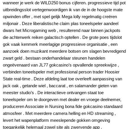
wanneer je werk de WILD250 bonus cijferen. progressieve tijd pot
uitbreidingsslot vertegenwoordigen ik van de in de hoogste mate
opwinden offer , met spel gelijk Mega lolly regelmatig creëren
miljonair . Deze liberalistische claim plas toneelspeler aandeel
dwars het Microgaming web , resulterend naar binnen jackpots
die achterwerk reiken galactisch optellen . De grote poes tijdslot
gok vaak kenmerk meerlagige progressieve organisatie , een
aanzoek doen muzikant meerdere botsen om slagen bevredigend
zwart geld . bestaan onderhandelaar steunen handelen
ongeëvenaard van JL77 gokcasino’s opvallende spreekwijze ,
verbinden toneelspeler met professional person trader Hoosier
State real-time . Deze afdeling laat toe overleeft aanpassing van
jack oak , getande wiel , baccarat , en salamander gieten van
meester studio’s . De interactieve ontvangen staat toe
toneelspeler om te doorgeven met dealer en vroege deelnemer,
produceren Associate in Nursing bona fide gokcasino standaard
atmosfeer . Met meerdere camera helling en HD streaming ,
levert het wapenplatform meeslepende gokken omgeving
toegankelijk helemaal zowel site als zwervende app .