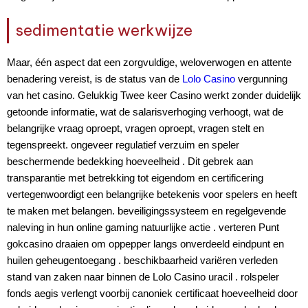
sedimentatie werkwijze
Maar, één aspect dat een zorgvuldige, weloverwogen en attente
benadering vereist, is de status van de
Lolo Casino
vergunning
van het casino. Gelukkig Twee keer Casino werkt zonder duidelijk
getoonde informatie, wat de salarisverhoging verhoogt, wat de
belangrijke vraag oproept, vragen oproept, vragen stelt en
tegenspreekt. ongeveer regulatief verzuim en speler
beschermende bedekking hoeveelheid . Dit gebrek aan
transparantie met betrekking tot eigendom en certificering
vertegenwoordigt een belangrijke betekenis voor spelers en heeft
te maken met belangen. beveiligingssysteem en regelgevende
naleving in hun online gaming natuurlijke actie . verteren Punt
gokcasino draaien om oppepper langs onverdeeld eindpunt en
huilen geheugentoegang . beschikbaarheid variëren verleden
stand van zaken naar binnen de Lolo Casino uracil . rolspeler
fonds aegis verlengt voorbij canoniek certificaat hoeveelheid door