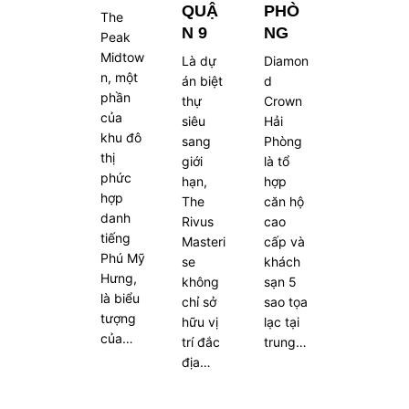
QUẬ
PHÒ
The
N 9
NG
Peak
Midtow
Là dự
Diamon
n, một
án biệt
d
phần
thự
Crown
của
siêu
Hải
khu đô
sang
Phòng
thị
giới
là tổ
phức
hạn,
hợp
hợp
The
căn hộ
danh
Rivus
cao
tiếng
Masteri
cấp và
Phú Mỹ
se
khách
Hưng,
không
sạn 5
là biểu
chỉ sở
sao tọa
tượng
hữu vị
lạc tại
của…
trí đắc
trung…
địa…