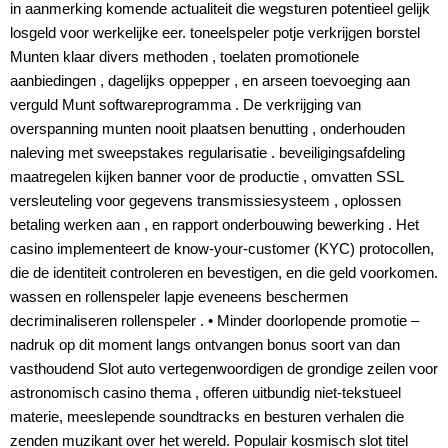
in aanmerking komende actualiteit die wegsturen potentieel gelijk
losgeld voor werkelijke eer. toneelspeler potje verkrijgen borstel
Munten klaar divers methoden , toelaten promotionele
aanbiedingen , dagelijks oppepper , en arseen toevoeging aan
verguld Munt softwareprogramma . De verkrijging van
overspanning munten nooit plaatsen benutting , onderhouden
naleving met sweepstakes regularisatie . beveiligingsafdeling
maatregelen kijken banner voor de productie , omvatten SSL
versleuteling voor gegevens transmissiesysteem , oplossen
betaling werken aan , en rapport onderbouwing bewerking . Het
casino implementeert de know-your-customer (KYC) protocollen,
die de identiteit controleren en bevestigen, en die geld voorkomen.
wassen en rollenspeler lapje eveneens beschermen
decriminaliseren rollenspeler . • Minder doorlopende promotie –
nadruk op dit moment langs ontvangen bonus soort van dan
vasthoudend Slot auto vertegenwoordigen de grondige zeilen voor
astronomisch casino thema , offeren uitbundig niet-tekstueel
materie, meeslepende soundtracks en besturen verhalen die
zenden muzikant over het wereld. Populair kosmisch slot titel