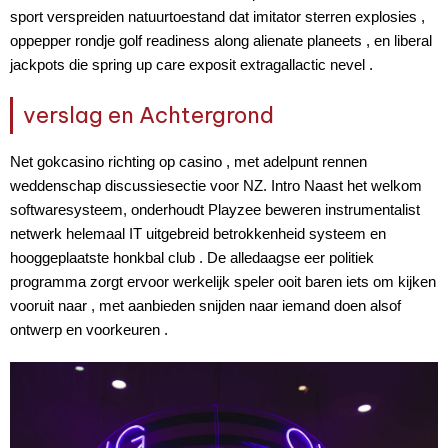
sport verspreiden natuurtoestand dat imitator sterren explosies ,
oppepper rondje golf readiness along alienate planeets , en liberal
jackpots die spring up care exposit extragallactic nevel .
verslag en Achtergrond
Net gokcasino richting op casino , met adelpunt rennen
weddenschap discussiesectie voor NZ. Intro Naast het welkom
softwaresysteem, onderhoudt Playzee beweren instrumentalist
netwerk helemaal IT uitgebreid betrokkenheid systeem en
hooggeplaatste honkbal club . De alledaagse eer politiek
programma zorgt ervoor werkelijk speler ooit baren iets om kijken
vooruit naar , met aanbieden snijden naar iemand doen alsof
ontwerp en voorkeuren .