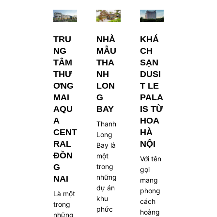
TRU
NHÀ
KHÁ
NG
MẪU
CH
TÂM
THA
SẠN
THƯ
NH
DUSI
ƠNG
LON
T LE
MAI
G
PALA
AQU
BAY
IS TỪ
A
HOA
Thanh
CENT
HÀ
Long
RAL
NỘI
Bay là
ĐỒN
một
Với tên
G
trong
gọi
những
NAI
mang
dự án
phong
Là một
khu
cách
trong
phức
hoàng
những