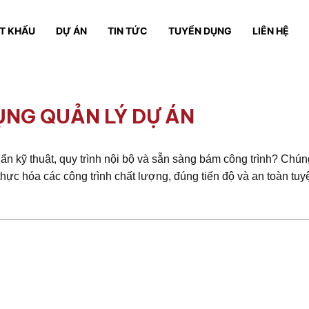
T KHẨU
DỰ ÁN
TIN TỨC
TUYỂN DỤNG
LIÊN HỆ
ỤNG QUẢN LÝ DỰ ÁN
n kỹ thuật, quy trình nội bộ và sẵn sàng bám công trình? Chún
hực hóa các công trình chất lượng, đúng tiến độ và an toàn tuyệ