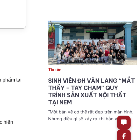
Tin tức
n phẩm tại
SINH VIÊN ĐH VĂN LANG “MẮT
THẤY – TAY CHẠM” QUY
TRÌNH SẢN XUẤT NỘI THẤT
TẠI NEM
“Một bản vẽ có thể rất đẹp trên màn hình.
Nhưng điều gì sẽ xảy ra khi bản vẽ ấy…
c hiện