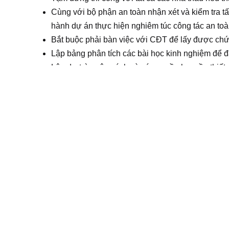
Cùng với bộ phận an toàn nhận xét và kiểm tra t
hành dự án thực hiện nghiêm túc công tác an to
Bắt buộc phải bàn việc với CĐT để lấy được chứ
Lập bảng phân tích các bài học kinh nghiệm để đ
Lập dự trù ngân sách và các nguồn lực cần thiết 
Kiểm soát việc sử dụng chi phí của ban điều hành
Kiểm soát toàn bộ các chi phí liên quan đến dự á
Yêu cầu công việc
Tốt nghiệp cao đẳng, đại học trở lên chuyên ngà
Có kiến thực về ngành xây dựng đồ nội thất, đồ 
Am hiểu các quy chuẩn, tiêu chuẩn, quy định hi
03 năm kinh nghiệm
Kỹ năng vi tính văn phòng (word, excel, power p
Kỹ năng ngoại ngữ: Anh văn khá giỏi