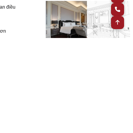
ban điều
hơn
Giải Pháp Thi Công
Những sai lầm “đắt giá” trong
thi công nội thất khách sạn
cao cấp
Trong quá trình tham gia các dự án khách
sạn quy mô lớn, NEM nhận ra rằng: những
rúc
vấn đề…