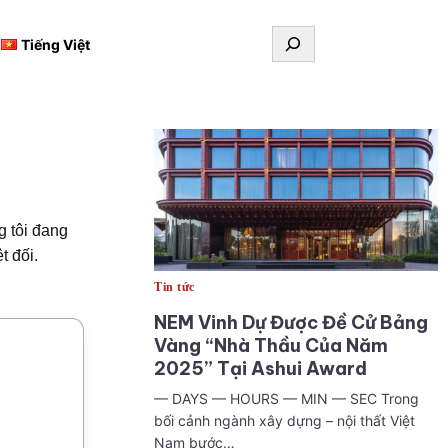
Tìm
Tiếng Việt
kiếm
g tôi đang
t đối.
Tin tức
NEM Vinh Dự Được Đề Cử Bảng
Vàng “Nhà Thầu Của Năm
2025” Tại Ashui Award
— DAYS — HOURS — MIN — SEC Trong
bối cảnh ngành xây dựng – nội thất Việt
Nam bước…