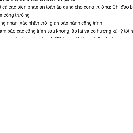
ất cả các biện pháp an toàn áp dụng cho công trường; Chỉ đạo 
àn công trường
ng nhận, xác nhận thời gian bảo hành công trình
ảm bảo các công trình sau không lặp lại và có hướng xử lý tốt 
cho dự án (cashflow) trinh PD trước khi thực hiện dự án.
 dự án và kiểm tra ký xác nhận các chi phí trước khi trình PD.
n nằm trong cash flow.
nh Xây dựng dân dụng và công nghiệp, quản lý xây dựng, kiến t
gỗ
ện hành của Nhà nước trong lĩnh vực xây dựng
oint), AutoCAD và các phần mềm hỗ trợ khác.